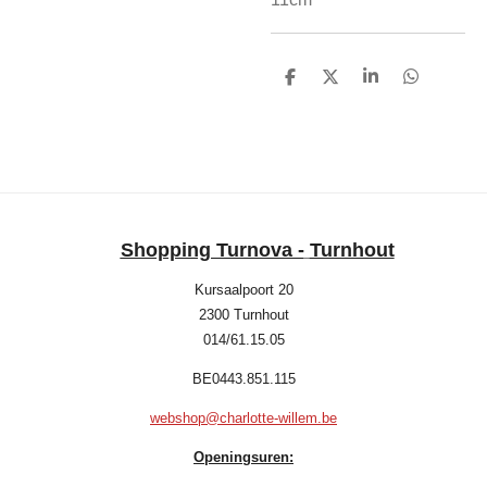
D
D
S
D
e
e
h
e
l
e
a
l
e
l
r
e
n
e
n
Shopping Turnova -
Turnhout
Kursaalpoort 20
2300 Turnhout
014/61.15.05
BE0443.851.115
webshop@charlotte-willem.be
Openingsuren: