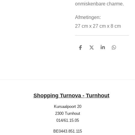
onmiskenbare charme.
Afmetingen:
27 cm
x
27 cm
x
8 cm
D
D
S
D
e
e
h
e
l
e
a
l
e
l
r
e
n
e
n
Shopping Turnova -
Turnhout
Kursaalpoort 20
2300 Turnhout
014/61.15.05
BE0443.851.115