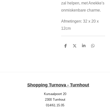
zal helpen, met Anekke's
onmiskenbare charme.
Afmetingen: 32 x 20 x
12cm
D
D
S
D
e
e
h
e
l
e
a
l
e
l
r
e
n
e
n
Shopping Turnova -
Turnhout
Kursaalpoort 20
2300 Turnhout
014/61.15.05