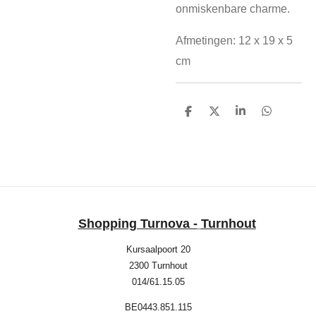
onmiskenbare charme.
Afmetingen: 12 x 19 x 5
cm
D
D
S
D
e
e
h
e
l
e
a
l
e
l
r
e
n
e
n
Shopping Turnova -
Turnhout
Kursaalpoort 20
2300 Turnhout
014/61.15.05
BE0443.851.115