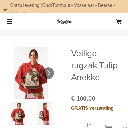
Gratis levering (Oud)Turnhout - Vosselaar - Beerse -
Ga
Retie & Dessel
direct
naar
de
hoofdinhoud
Veilige
rugzak Tulip
Anekke
€ 100,00
GRATIS verzending
In