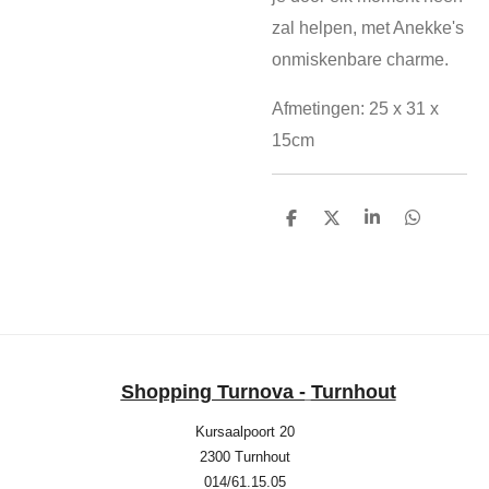
zal helpen, met Anekke's
onmiskenbare charme.
Afmetingen: 25 x 31 x
15cm
D
D
S
D
e
e
h
e
l
e
a
l
e
l
r
e
n
e
n
Shopping Turnova -
Turnhout
Kursaalpoort 20
2300 Turnhout
014/61.15.05