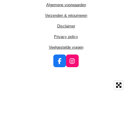
Algemene voorwaarden
Verzenden & retourneren
Disclaimer
Privacy policy
Veelgestelde vragen
F
I
a
n
c
s
e
t
b
a
o
g
o
r
k
a
m