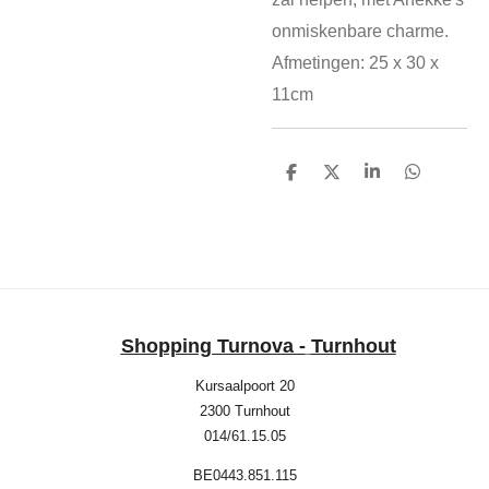
onmiskenbare charme.
Afmetingen: 25 x 30 x
11cm
D
D
S
D
e
e
h
e
l
e
a
l
e
l
r
e
n
e
n
Shopping Turnova -
Turnhout
Kursaalpoort 20
2300 Turnhout
014/61.15.05
BE0443.851.115