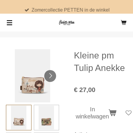
Ga
Zomercollectie PETTEN in de winkel
direct
naar
de
hoofdinhoud
Kleine pm
Tulip Anekke
€ 27,00
In
winkelwagen