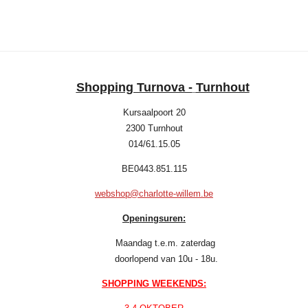
l
e
a
l
e
l
r
e
n
e
n
Shopping Turnova -
Turnhout
Kursaalpoort 20
2300 Turnhout
014/61.15.05
BE0443.851.115
webshop@charlotte-willem.be
Openingsuren:
Maandag t.e.m. zaterdag
doorlopend van 10u - 18u.
SHOPPING WEEKENDS: