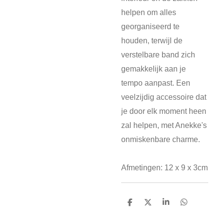
helpen om alles
georganiseerd te
houden, terwijl de
verstelbare band zich
gemakkelijk aan je
tempo aanpast. Een
veelzijdig accessoire dat
je door elk moment heen
zal helpen, met Anekke's
onmiskenbare charme.
Afmetingen: 12 x 9 x 3cm
D
D
S
D
e
e
h
e