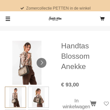
Ga
Zomercollectie PETTEN in de winkel
direct
naar
de
hoofdinhoud
Handtas
Blossom
Anekke
€ 93,00
In
winkelwagen