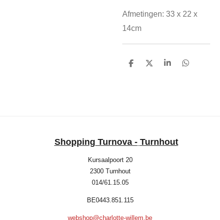
Afmetingen: 33 x 22 x
14cm
D
D
S
D
e
e
h
e
l
e
a
l
e
l
r
e
n
e
n
Shopping Turnova -
Turnhout
Kursaalpoort 20
2300 Turnhout
014/61.15.05
BE0443.851.115
webshop@charlotte-willem.be