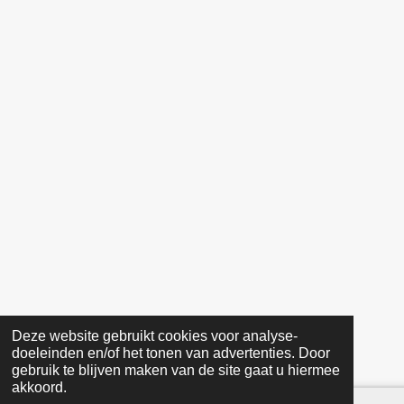
o
r
5
k
a
2
m
5
4
2
3
7
2
8
8
s
t
e
r
r
e
Deze website gebruikt cookies voor analyse-
doeleinden en/of het tonen van advertenties. Door
n
gebruik te blijven maken van de site gaat u hiermee
akkoord.