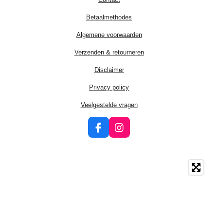
Betaalmethodes
Algemene voorwaarden
Verzenden & retourneren
Disclaimer
Privacy policy
Veelgestelde vragen
F
I
a
n
c
s
e
t
b
a
o
g
o
r
k
a
m