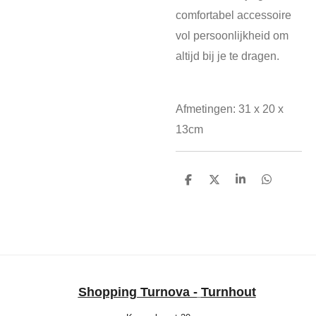
comfortabel accessoire
vol persoonlijkheid om
altijd bij je te dragen.
Afmetingen: 31 x 20 x
13cm
D
D
S
D
e
e
h
e
l
e
a
l
e
l
r
e
n
e
n
Shopping Turnova -
Turnhout