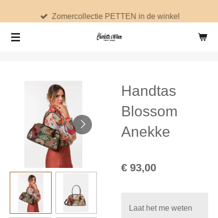
Ga
Zomercollectie PETTEN in de winkel
direct
naar
de
hoofdinhoud
Handtas
Blossom
Anekke
€ 93,00
Laat het me weten