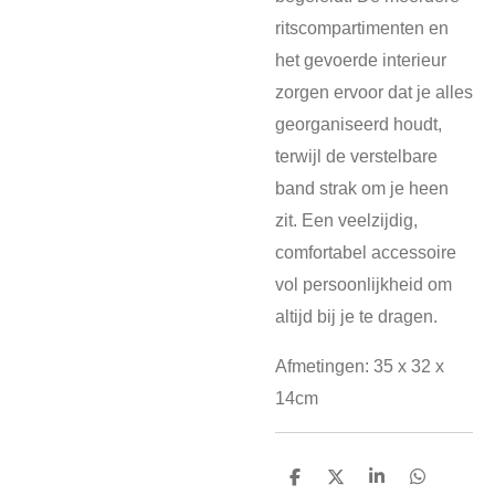
ritscompartimenten en
het gevoerde interieur
zorgen ervoor dat je alles
georganiseerd houdt,
terwijl de verstelbare
band strak om je heen
zit. Een veelzijdig,
comfortabel accessoire
vol persoonlijkheid om
altijd bij je te dragen.
Afmetingen: 35 x 32 x
14cm
D
D
S
D