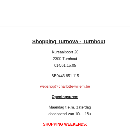
e
e
h
e
l
e
a
l
e
l
r
e
n
e
n
Shopping Turnova -
Turnhout
Kursaalpoort 20
2300 Turnhout
014/61.15.05
BE0443.851.115
webshop@charlotte-willem.be
Openingsuren:
Maandag t.e.m. zaterdag
doorlopend van 10u - 18u.
SHOPPING WEEKENDS: