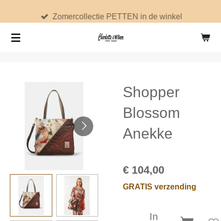
Ga
Zomercollectie PETTEN in de winkel
direct
naar
de
hoofdinhoud
Shopper
Blossom
Anekke
€ 104,00
GRATIS verzending
In