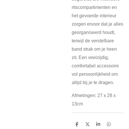
ritscompartimenten en
het gevoerde interieur
zorgen ervoor dat je alles
georganiseerd houdt,
terwijl de verstelbare
band strak om je heen
zit. Een veelzijdig,
comfortabel accessoire
vol persoonlijkheid om
altijd bij je te dragen.
Afmetingen: 27 x 28 x
13cm
D
D
S
D