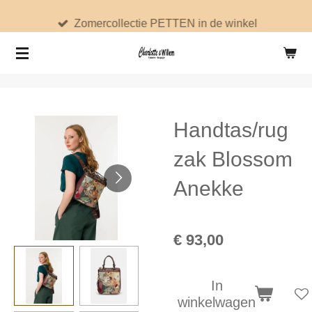
Ga
Zomercollectie PETTEN in de winkel
direct
naar
de
hoofdinhoud
Handtas/rug
zak Blossom
Anekke
€ 93,00
In
winkelwagen