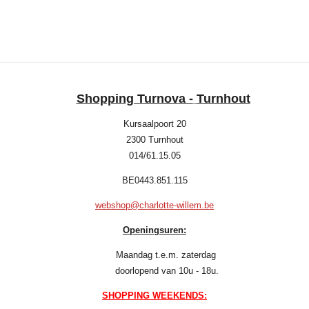
e
e
h
e
l
e
a
l
e
l
r
e
n
e
n
Shopping Turnova -
Turnhout
Kursaalpoort 20
2300 Turnhout
014/61.15.05
BE0443.851.115
webshop@charlotte-willem.be
Openingsuren:
Maandag t.e.m. zaterdag
doorlopend van 10u - 18u.
SHOPPING WEEKENDS: