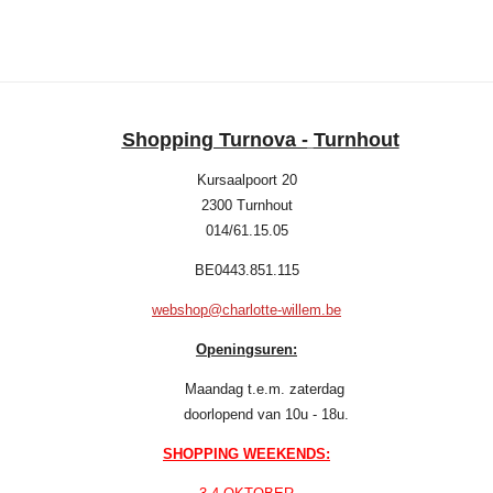
l
e
a
l
e
l
r
e
n
e
n
Shopping Turnova -
Turnhout
Kursaalpoort 20
2300 Turnhout
014/61.15.05
BE0443.851.115
webshop@charlotte-willem.be
Openingsuren:
Maandag t.e.m. zaterdag
doorlopend van 10u - 18u.
SHOPPING WEEKENDS: