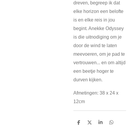
dreven, begreep ik dat
elke horizon een belofte
is en elke reis in jou
begint. Anekke Odyssey
is die uitnodiging om je
door de wind te laten
meevoeren, om je pad te
vertrouwen... en om altijd
een beetje hoger te
durven kijken.
Afmetingen: 38 x 24 x
12cm
D
D
S
D
e
e
h
e