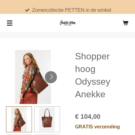
Ga
Zomercollectie PETTEN in de winkel
direct
naar
de
hoofdinhoud
Shopper
hoog
Odyssey
Anekke
€ 104,00
GRATIS verzending