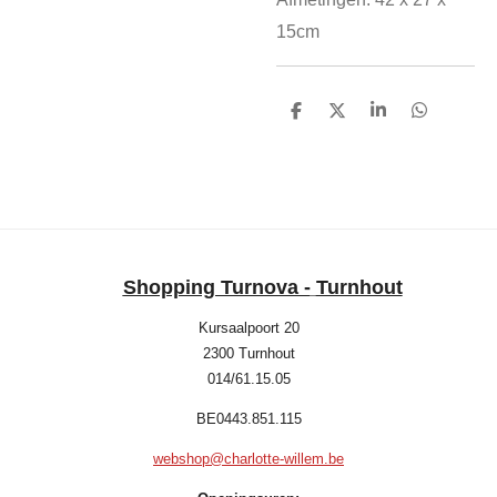
15cm
D
D
S
D
e
e
h
e
l
e
a
l
e
l
r
e
n
e
n
Shopping Turnova -
Turnhout
Kursaalpoort 20
2300 Turnhout
014/61.15.05
BE0443.851.115
webshop@charlotte-willem.be