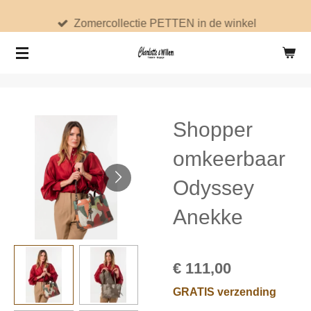
Ga
Zomercollectie PETTEN in de winkel
direct
naar
de
hoofdinhoud
Shopper
omkeerbaar
Odyssey
Anekke
€ 111,00
GRATIS verzending