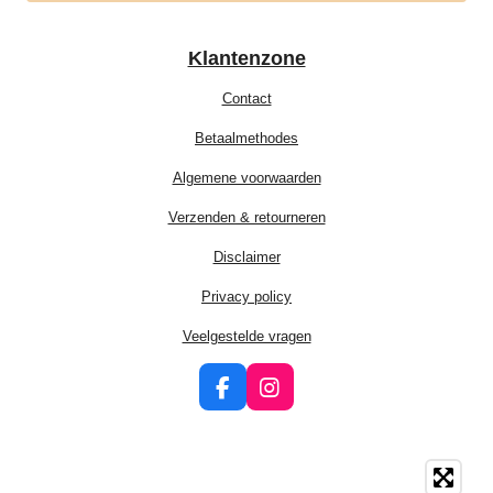
Klantenzone
Contact
Betaalmethodes
Algemene voorwaarden
Verzenden & retourneren
Disclaimer
Privacy policy
Veelgestelde vragen
F
I
a
n
c
s
e
t
b
a