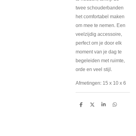
twee schouderbanden
het comfortabel maken
om mee te nemen. Een
veelzijdig accessoire,
perfect om je door elk
moment van je dag te
begeleiden met ruimte,
orde en veel stijl.
Afmetingen: 15 x 10 x 6
D
D
S
D
e
e
h
e
l
e
a
l
e
l
r
e
n
e
n