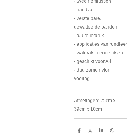
- twee riemlussen
- handvat
- verstelbare,
gewatteerde banden
- a/u reliëfdruk
- applicaties van rundleer
- waterafstotende ritsen
- geschikt voor A4
- duurzame nylon
voering
Afmetingen: 25cm x
39cm x 10cm
D
D
S
D