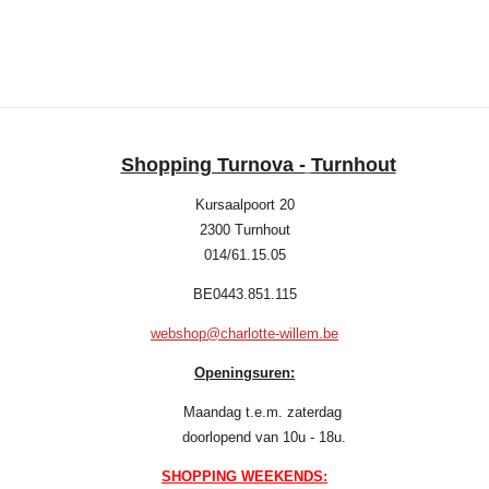
e
e
h
e
l
e
a
l
e
l
r
e
n
e
n
Shopping Turnova -
Turnhout
Kursaalpoort 20
2300 Turnhout
014/61.15.05
BE0443.851.115
webshop@charlotte-willem.be
Openingsuren:
Maandag t.e.m. zaterdag
doorlopend van 10u - 18u.
SHOPPING WEEKENDS: