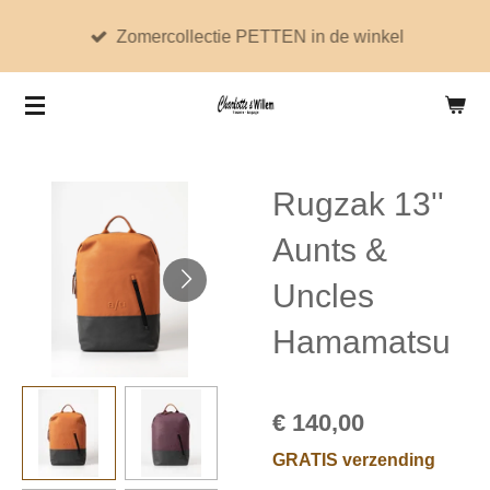
Ga
Zomercollectie PETTEN in de winkel
direct
naar
de
hoofdinhoud
Rugzak 13''
Aunts &
Uncles
Hamamatsu
€ 140,00
GRATIS verzending