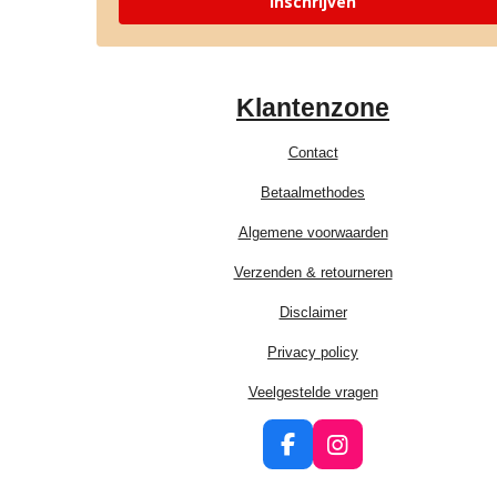
Inschrijven
Klantenzone
Contact
Betaalmethodes
Algemene voorwaarden
Verzenden & retourneren
Disclaimer
Privacy policy
Veelgestelde vragen
F
I
a
n