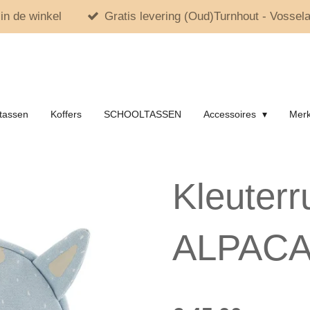
in de winkel
Gratis levering (Oud)Turnhout - Vossela
tassen
Koffers
SCHOOLTASSEN
Accessoires
Mer
Kleuterr
ALPAC