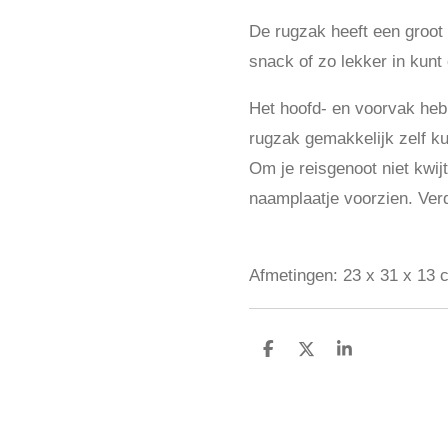
De rugzak heeft een groot 
snack of zo lekker in kunt
Het hoofd- en voorvak hebb
rugzak gemakkelijk zelf k
Om je reisgenoot niet kwij
naamplaatje voorzien.
Ver
Afmetingen:
23 x 31 x 13 
D
D
S
e
e
h
l
e
a
e
l
r
n
e