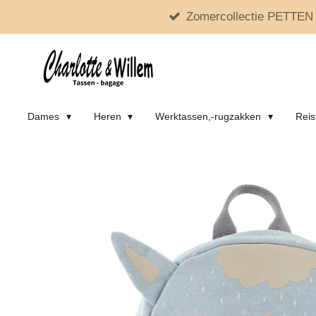
Zomercollectie PETTEN 
Ga
direct
naar
de
hoofdinhoud
Dames
Heren
Werktassen,-rugzakken
Reis