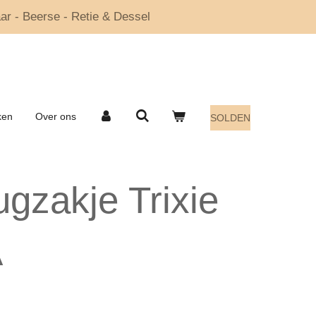
ar - Beerse - Retie & Dessel
ken
Over ons
SOLDEN
ugzakje Trixie
A