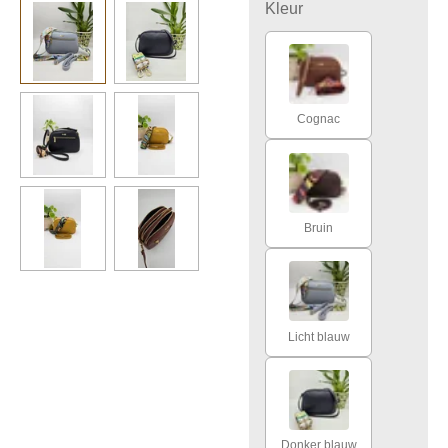
Kleur
Cognac
Bruin
Licht blauw
Donker blauw