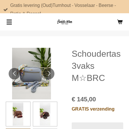
Gratis levering (Oud)Turnhout - Vosselaar - Beerse -
Ga
Retie & Dessel
direct
naar
de
hoofdinhoud
Schoudertas
3vaks
M☆BRC
€ 145,00
GRATIS verzending