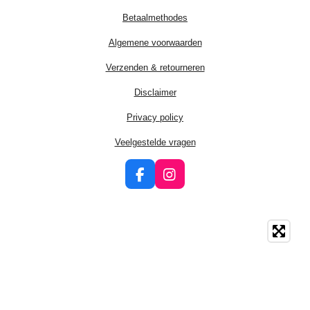
Betaalmethodes
Algemene voorwaarden
Verzenden & retourneren
Disclaimer
Privacy policy
Veelgestelde vragen
F
I
a
n
c
s
e
t
b
a
o
g
o
r
k
a
m