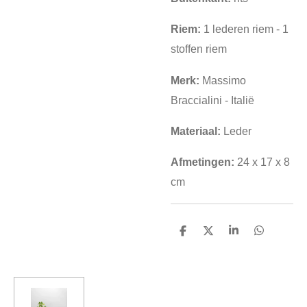
Riem:
1 lederen riem - 1
stoffen riem
Merk:
Massimo
Braccialini - Italië
Materiaal:
Leder
Afmetingen:
24 x 17 x 8
cm
D
D
S
D
e
e
h
e
l
e
a
l
e
l
r
e
n
e
n